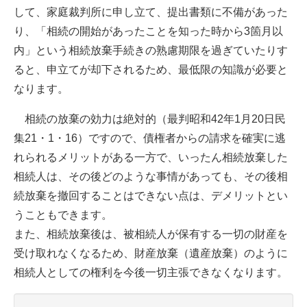
して、家庭裁判所に申し立て、提出書類に不備があった
り、「相続の開始があったことを知った時から
3
箇月以
内」という相続放棄手続きの熟慮期限を過ぎていたりす
ると、申立てが却下されるため、最低限の知識が必要と
なります。
相続の放棄の効力は絶対的（最判昭和
42
年
1
月
20
日民
集
21
・
1
・
16
）ですので、債権者からの請求を確実に逃
れられるメリットがある一方で、いったん相続放棄した
相続人は、その後どのような事情があっても、その後相
続放棄を撤回することはできない点は、デメリットとい
うこともできます。
また、相続放棄後は、被相続人が保有する一切の財産を
受け取れなくなるため、財産放棄（遺産放棄）のように
相続人としての権利を今後一切主張できなくなります。