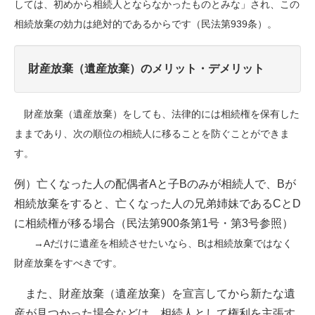
しては、初めから相続人とならなかったものとみな」され、この
相続放棄の効力は絶対的であるからです（民法第
939
条）。
財産放棄（遺産放棄）のメリット・デメリット
財産放棄（遺産放棄）をしても、法律的には相続権を保有した
ままであり、次の順位の相続人に移ることを防ぐことができま
す。
例）亡くなった人の配偶者
A
と子
B
のみが相続人で、
B
が
相続放棄をすると、亡くなった人の兄弟姉妹である
C
と
D
に相続権が移る場合（民法第
900
条第
1
号・第
3
号参照）
→
A
だけに遺産を相続させたいなら、
B
は相続放棄ではなく
財産放棄をすべきです。
また、財産放棄（遺産放棄）を宣言してから新たな遺
産が見つかった場合などは、相続人として権利を主張す