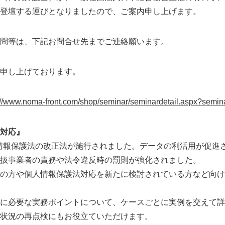
登壇する運びとなりましたので、ご案内申し上げます。
問等は、下記お問合せ先までご連絡願います。
申し上げております。
://www.noma-front.com/shop/seminar/seminardetail.aspx?semi
対応』
個人情報保護法の改正法が施行されました。データの利活用が促進
扱事業者の責務や法令違反時の罰則が強化されました。
の方や個人情報保護法対応を新たに検討されている方など向け
に必要な実務ポイントについて、ケースごとに実例を交えて詳
状況の再点検にもお役立ていただけます。